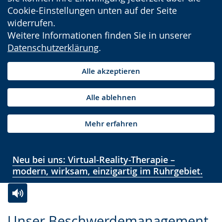
Cookie-Einstellungen unten auf der Seite
widerrufen.
Weitere Informationen finden Sie in unserer
Datenschutzerklärung
.
Alle akzeptieren
Alle ablehnen
Mehr erfahren
Neu bei uns: Virtual-Reality-Therapie –
modern, wirksam, einzigartig im Ruhrgebiet.
Zur
Aktiviere
Ein
Unser Beschwerdemanagement