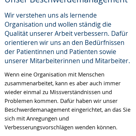
Leichten
Audio-
Video
Sprache
Unterstützung.
in
Wir verstehen uns als lernende
wechseln.
Deutscher
Organisation und wollen ständig die
Gebärdensprache
Qualität unserer Arbeit verbessern. Dafür
wird
orientieren wir uns an den Bedürfnissen
angezeigt.
der Patientinnen und Patienten sowie
unserer Mitarbeiterinnen und Mitarbeiter.
Wenn eine Organisation mit Menschen
zusammenarbeitet, kann es aber auch immer
wieder einmal zu Missverständnissen und
Problemen kommen. Dafür haben wir unser
Beschwerdemanagement eingerichtet, an das Sie
sich mit Anregungen und
Verbesserungsvorschlägen wenden können.