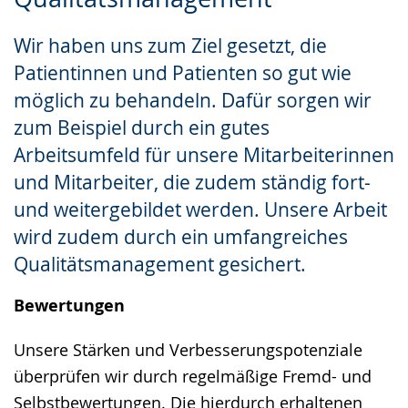
Leichten
Audio-
Video
Sprache
Unterstützung.
in
Wir haben uns zum Ziel gesetzt, die
wechseln.
Deutscher
Patientinnen und Patienten so gut wie
Gebärdensprache
möglich zu behandeln. Dafür sorgen wir
wird
zum Beispiel durch ein gutes
angezeigt.
Arbeitsumfeld für unsere Mitarbeiterinnen
und Mitarbeiter, die zudem ständig fort-
und weitergebildet werden. Unsere Arbeit
wird zudem durch ein umfangreiches
Qualitätsmanagement gesichert.
Bewertungen
Unsere Stärken und Verbesserungspotenziale
überprüfen wir durch regelmäßige Fremd- und
Selbstbewertungen. Die hierdurch erhaltenen