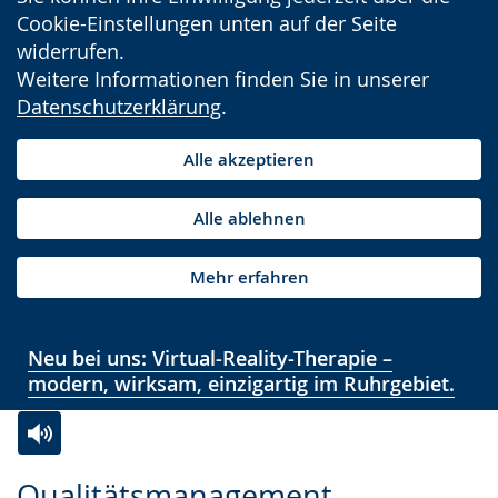
Cookie-Einstellungen unten auf der Seite
widerrufen.
Weitere Informationen finden Sie in unserer
Datenschutzerklärung
.
Alle akzeptieren
Alle ablehnen
Mehr erfahren
Neu bei uns: Virtual-Reality-Therapie –
modern, wirksam, einzigartig im Ruhrgebiet.
Zur
Aktiviere
Ein
Qualitätsmanagement