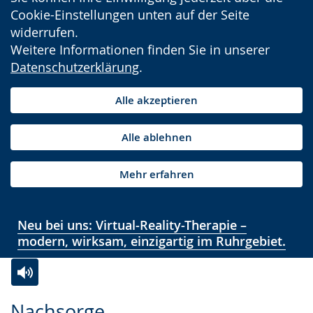
Cookie-Einstellungen unten auf der Seite
widerrufen.
Weitere Informationen finden Sie in unserer
Datenschutzerklärung
.
Alle akzeptieren
Alle ablehnen
Mehr erfahren
Neu bei uns: Virtual-Reality-Therapie –
modern, wirksam, einzigartig im Ruhrgebiet.
Zur
Aktiviere
Ein
Nachsorge